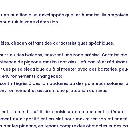
e audition plus développée que les humains. Ils perçoiven
nt à fuir la zone d’émission.
èles, chacun offrant des caractéristiques spécifiques.
s murs ou des balcons, couvrent une zone précise. Certains 
ésence de pigeons, maximisant ainsi l’efficacité et réduisan
ur une prise électrique ou à alimenter avec des batteries, p
 les environnements changeants.
sont intégrés à des lampadaires ou des panneaux solaires, of
l’environnement et assurent une protection continue.
ement simple. Il suffit de choisir un emplacement adéquat,
cement du dispositif est crucial pour maximiser son efficaci
 par les pigeons, en tenant compte des obstacles et des car