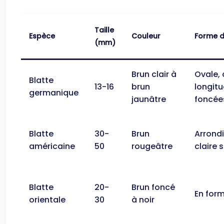
Taille
Espèce
Couleur
Forme 
(mm)
Brun clair à
Ovale,
Blatte
13-16
brun
longitu
germanique
jaunâtre
foncée
Blatte
30-
Brun
Arrond
américaine
50
rougeâtre
claire 
Blatte
20-
Brun foncé
En for
orientale
30
à noir