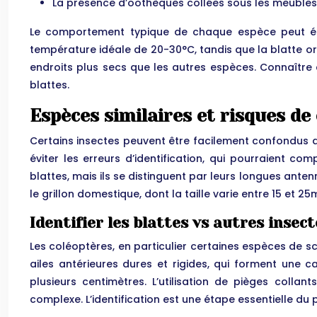
La présence d’oothèques collées sous les meubles es
Le comportement typique de chaque espèce peut éga
température idéale de 20-30°C, tandis que la blatte or
endroits plus secs que les autres espèces. Connaître c
blattes.
Espèces similaires et risques de 
Certains insectes peuvent être facilement confondus av
éviter les erreurs d’identification, qui pourraient co
blattes, mais ils se distinguent par leurs longues ante
le grillon domestique, dont la taille varie entre 15 et 2
Identifier les blattes vs autres insecte
Les coléoptères, en particulier certaines espèces de 
ailes antérieures dures et rigides, qui forment une 
plusieurs centimètres. L’utilisation de pièges collant
complexe. L’identification est une étape essentielle du