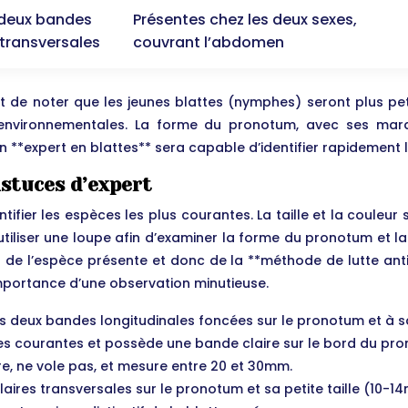
 deux bandes
Présentes chez les deux sexes,
 transversales
couvrant l’abdomen
tant de noter que les jeunes blattes (nymphes) seront plus pe
nvironnementales. La forme du pronotum, avec ses marques d
Un **expert en blattes** sera capable d’identifier rapidement 
 astuces d’expert
entifier les espèces les plus courantes. La taille et la coule
 d’utiliser une loupe afin d’examiner la forme du pronotum et
de l’espèce présente et donc de la **méthode de lutte anti-
importance d’une observation minutieuse.
 deux bandes longitudinales foncées sur le pronotum et à sa 
es courantes et possède une bande claire sur le bord du pr
re, ne vole pas, et mesure entre 20 et 30mm.
aires transversales sur le pronotum et sa petite taille (10-1