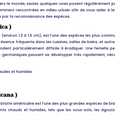
 travers le monde, seules quelques-unes posent régulièremen
mment rencontrées en milieu urbain afin de vous aider à les
e par la reconnaissance des espèces.
ica )
 (environ 1.3 à 1.6 cm), est l’une des espèces les plus commu
 présence fréquente dans les cuisines, salles de bains, et aut
ndent particulièrement difficile à éradiquer. Une femelle p
es germaniques peuvent se développer très rapidement, néces
haudes et humides
icana )
blatte américaine est l’une des plus grandes espèces de blat
nts chauds et humides, tels que les sous-sols, les égouts 