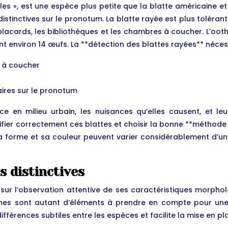
 », est une espèce plus petite que la blatte américaine et la 
distinctives sur le pronotum. La blatte rayée est plus toléra
 placards, les bibliothèques et les chambres à coucher. L’oo
 environ 14 œufs. La **détection des blattes rayées** néces
s à coucher
aires sur le pronotum
 en milieu urbain, les nuisances qu’elles causent, et leu
ier correctement ces blattes et choisir la bonne **méthode d
sa forme et sa couleur peuvent varier considérablement d’une
 distinctives
 sur l’observation attentive de ses caractéristiques morpholo
nes sont autant d’éléments à prendre en compte pour une *
fférences subtiles entre les espèces et facilite la mise en pl