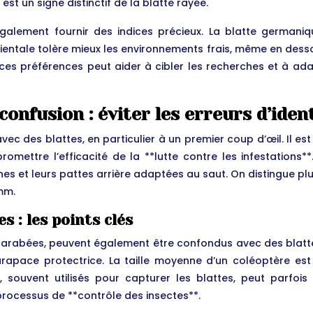
t un signe distinctif de la blatte rayée.
lement fournir des indices précieux. La blatte germaniq
ientale tolère mieux les environnements frais, même en dess
es préférences peut aider à cibler les recherches et à adap
confusion : éviter les erreurs d’iden
ec des blattes, en particulier à un premier coup d’œil. Il es
mpromettre l’efficacité de la **lutte contre les infestations
nnes et leurs pattes arrière adaptées au saut. On distingue pl
5mm.
s : les points clés
scarabées, peuvent également être confondus avec des blatte
carapace protectrice. La taille moyenne d’un coléoptère es
s, souvent utilisés pour capturer les blattes, peut parfois 
 processus de **contrôle des insectes**.